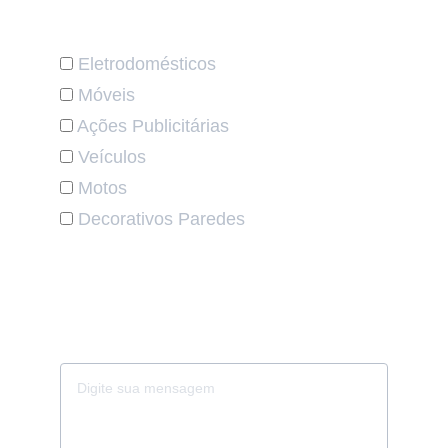
Qual suas especialidades de Aplicação?
Eletrodomésticos
Móveis
Ações Publicitárias
Veículos
Motos
Decorativos Paredes
Gostaria de saber um pouco mais de
você, quanto tempo atua na área de
forma profissional? Utilize o espaço
abaixo para um breve comentário