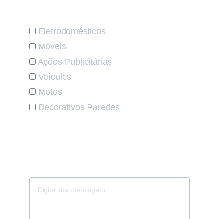
Qual suas especialidades de Aplicação?
Eletrodomésticos
Móveis
Ações Publicitárias
Veículos
Motos
Decorativos Paredes
Gostaria de saber um pouco mais de
você, quanto tempo atua na área de
forma profissional? Utilize o espaço
abaixo para um breve comentário